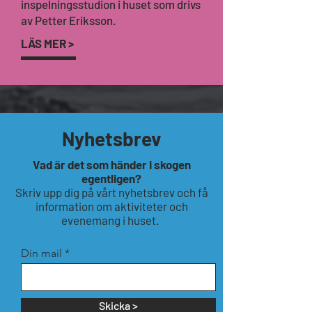
inspelningsstudion i huset som drivs
av Petter Eriksson.
LÄS MER >
Nyhetsbrev
Vad är det som händer i skogen
egentligen?
Skriv upp dig på vårt nyhetsbrev och få
information om aktiviteter och
evenemang i huset.
Din mail
Skicka >