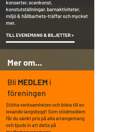
konserter, scenkonst,
konstutställningar, barnaktiviteter,
miljö & hållbarhets-träffar och mycket
mer.
TILL EVENEMANG & BILJETTER >
Mer om...
Bli
MEDLEM
i
föreningen
Stötta verksamheten och bidra till en
levande langsbygd! Som stödmedlem
får du sänkt pris på alla arrangemang
och bjuds in att delta på
medlemsevenemang.